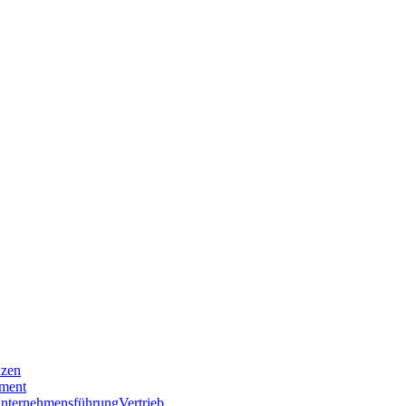
nzen
ment
nternehmensführung
Vertrieb