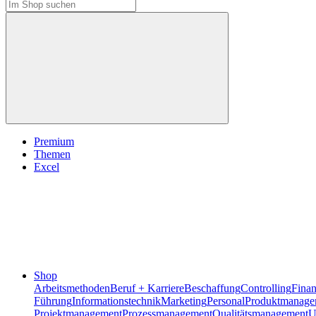
Premium
Themen
Excel
Shop
Arbeitsmethoden
Beruf + Karriere
Beschaffung
Controlling
Fina
Führung
Informationstechnik
Marketing
Personal
Produktmanage
Projektmanagement
Prozessmanagement
Qualitätsmanagement
U