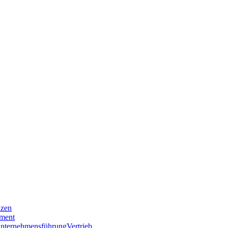
nzen
ment
nternehmensführung
Vertrieb