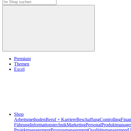
Premium
Themen
Excel
Shop
Arbeitsmethoden
Beruf + Karriere
Beschaffung
Controlling
Fina
Führung
Informationstechnik
Marketing
Personal
Produktmanage
Projektmanagement
Prozessmanagement
Qualitätsmanagement
U