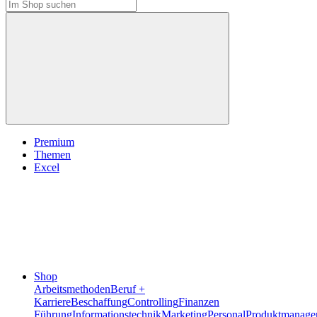
Premium
Themen
Excel
Shop
Arbeitsmethoden
Beruf +
Karriere
Beschaffung
Controlling
Finanzen
Führung
Informationstechnik
Marketing
Personal
Produktmanage