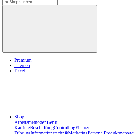
Premium
Themen
Excel
Shop
Arbeitsmethoden
Beruf +
Karriere
Beschaffung
Controlling
Finanzen
Führung
Informationstechnik
Marketing
Personal
Produktmanage