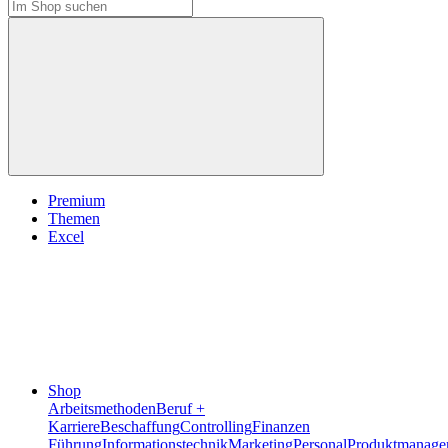
Premium
Themen
Excel
Shop
Arbeitsmethoden
Beruf +
Karriere
Beschaffung
Controlling
Finanzen
Führung
Informationstechnik
Marketing
Personal
Produktmanage