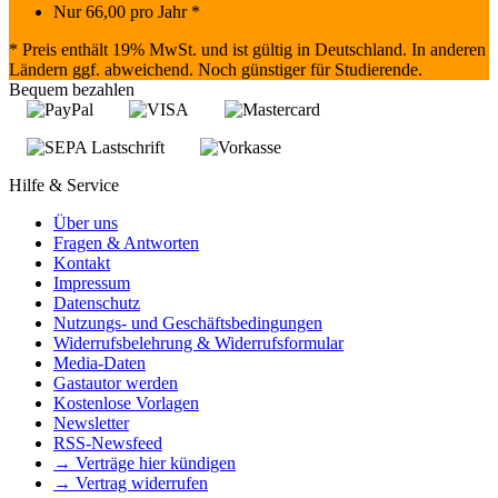
Nur
66,00
pro Jahr *
* Preis enthält 19% MwSt. und ist gültig in Deutschland. In anderen
Ländern ggf. abweichend. Noch günstiger für Studierende.
Bequem bezahlen
Hilfe & Service
Über uns
Fragen & Antworten
Kontakt
Impressum
Datenschutz
Nutzungs- und Geschäftsbedingungen
Widerrufsbelehrung & Widerrufsformular
Media-Daten
Gastautor werden
Kostenlose Vorlagen
Newsletter
RSS-Newsfeed
→ Verträge hier kündigen
→ Vertrag widerrufen