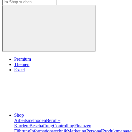
Premium
Themen
Excel
Shop
Arbeitsmethoden
Beruf +
Karriere
Beschaffung
Controlling
Finanzen
Führung
Informationstechnik
Marketing
Personal
Produktmanage