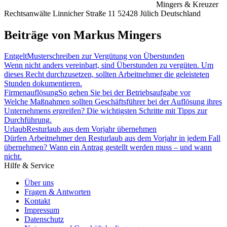
Mingers & Kreuzer
Rechtsanwälte Linnicher Straße 11 52428 Jülich Deutschland
Beiträge von Markus Mingers
Entgelt
Musterschreiben zur Vergütung von Überstunden
Wenn nicht anders vereinbart, sind Überstunden zu vergüten. Um
dieses Recht durchzusetzen, sollten Arbeitnehmer die geleisteten
Stunden dokumentieren.
Firmenauflösung
So gehen Sie bei der Betriebsaufgabe vor
Welche Maßnahmen sollten Geschäftsführer bei der Auflösung ihres
Unternehmens ergreifen? Die wichtigsten Schritte mit Tipps zur
Durchführung.
Urlaub
Resturlaub aus dem Vorjahr übernehmen
Dürfen Arbeitnehmer den Resturlaub aus dem Vorjahr in jedem Fall
übernehmen? Wann ein Antrag gestellt werden muss – und wann
nicht.
Hilfe & Service
Über uns
Fragen & Antworten
Kontakt
Impressum
Datenschutz