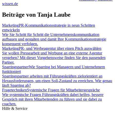
wissen.de
Beiträge von Tanja Laube
Marketing
PR-Kommunikationsstrategie in neun Schritten
entwickeln
Wie Sie Schritt für Schritt die Unternehmenskommunikation
aufbauen und gestalten und damit Ihre Kommunikationsstrategie
konsequent verfolgen.
Marketing
PR- und Werbeagentur über einen Pitch auswählen
Sie wollen Pressearbeit und Werbung an eine externe Agentur
vergeben? Mit dieser Vorgehensweise finden Sie den passenden
Partner.
Sparringspartner
Wie Sparring bei Managern und Unternehmern
funktioniert
Sparringspartner arbeiten mit Führungskräften zielorientiert an
Herausforderungen, um einen Soll-Zustand zu erreichen. Wie genau
läuft Sparring ab?
Fragetechniken
Systemische Fragen für Mitarbeitergespräche
Wie systemische Fragen Führungskräften dabei helfen, bessere
Gespräch mit ihren Mitarbeitenden zu führen und sie dabei zu
coachen.
Hilfe & Service