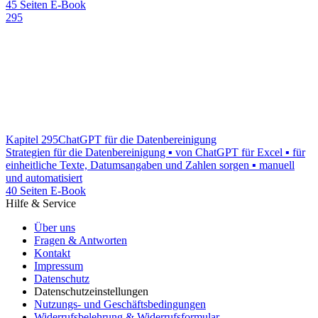
45 Seiten E-Book
295
Kapitel 295
ChatGPT für die Datenbereinigung
Strategien für die Datenbereinigung ▪ von ChatGPT für Excel ▪ für
einheitliche Texte, Datumsangaben und Zahlen sorgen ▪ manuell
und automatisiert
40 Seiten E-Book
Hilfe & Service
Über uns
Fragen & Antworten
Kontakt
Impressum
Datenschutz
Datenschutzeinstellungen
Nutzungs- und Geschäftsbedingungen
Widerrufsbelehrung & Widerrufsformular