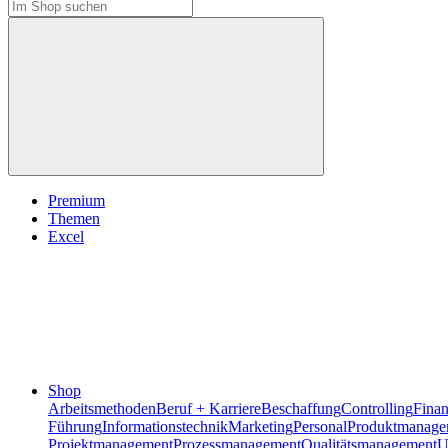
Premium
Themen
Excel
Shop
Arbeitsmethoden
Beruf + Karriere
Beschaffung
Controlling
Fina
Führung
Informationstechnik
Marketing
Personal
Produktmanage
Projektmanagement
Prozessmanagement
Qualitätsmanagement
U