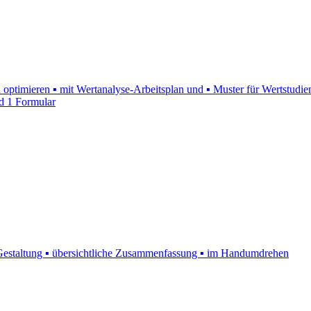
n optimieren ▪ mit Wertanalyse-Arbeitsplan und ▪ Muster für Wertstudie
d 1 Formular
, Gestaltung ▪ übersichtliche Zusammenfassung ▪ im Handumdrehen