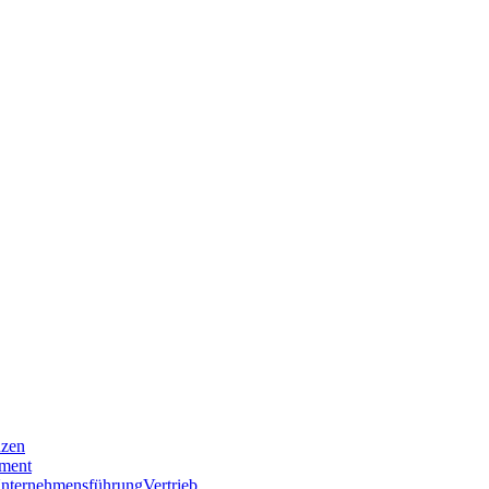
nzen
ment
nternehmensführung
Vertrieb