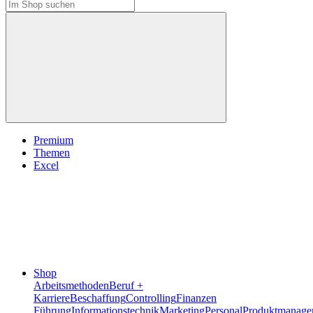
Premium
Themen
Excel
Shop
Arbeitsmethoden
Beruf +
Karriere
Beschaffung
Controlling
Finanzen
Führung
Informationstechnik
Marketing
Personal
Produktmanage