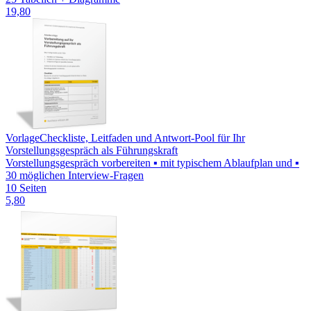
19,80
Vorlage
Checkliste, Leitfaden und Antwort-Pool für Ihr
Vorstellungsgespräch als Führungskraft
Vorstellungsgespräch vorbereiten ▪ mit typischem Ablaufplan und ▪
30 möglichen Interview-Fragen
10 Seiten
5,80