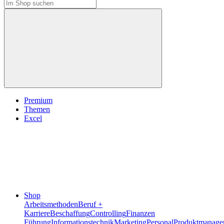
Premium
Themen
Excel
Shop
Arbeitsmethoden
Beruf +
Karriere
Beschaffung
Controlling
Finanzen
Führung
Informationstechnik
Marketing
Personal
Produktmanage