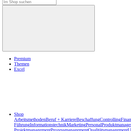
Premium
Themen
Excel
Shop
Arbeitsmethoden
Beruf + Karriere
Beschaffung
Controlling
Fina
Führung
Informationstechnik
Marketing
Personal
Produktmanage
Projektmanagement
Prozessmanagement
Qualitätsmanagement
U