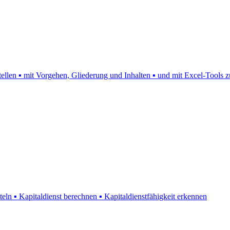
rstellen ▪ mit Vorgehen, Gliederung und Inhalten ▪ und mit Excel-Tool
eln ▪ Kapitaldienst berechnen ▪ Kapitaldienstfähigkeit erkennen