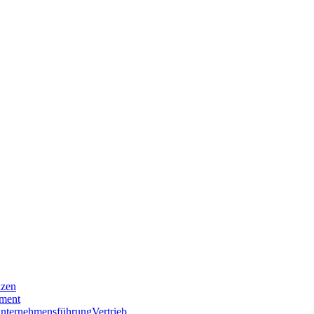
nzen
ment
nternehmensführung
Vertrieb