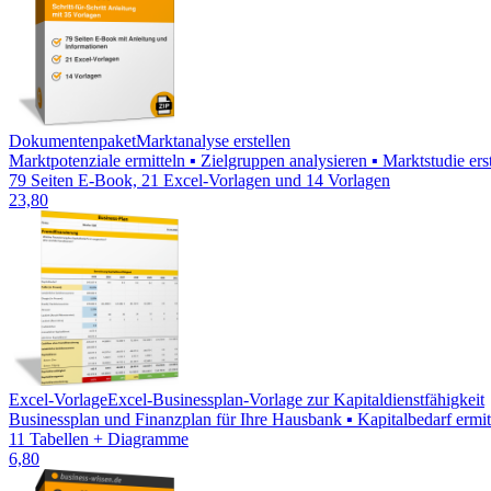
Dokumentenpaket
Marktanalyse erstellen
Marktpotenziale ermitteln ▪ Zielgruppen analysieren ▪ Marktstudie e
79 Seiten E-Book, 21 Excel-Vorlagen und 14 Vorlagen
23,80
Excel-Vorlage
Excel-Businessplan-Vorlage zur Kapitaldienstfähigkeit
Businessplan und Finanzplan für Ihre Hausbank ▪ Kapitalbedarf ermitt
11 Tabellen + Diagramme
6,80