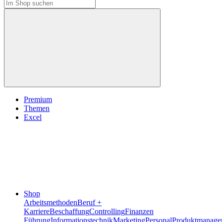
Premium
Themen
Excel
Shop
Arbeitsmethoden
Beruf +
Karriere
Beschaffung
Controlling
Finanzen
Führung
Informationstechnik
Marketing
Personal
Produktmanage