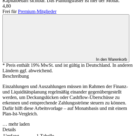
Kapitalbedarf sichtbar. Das Planungsraster ist hier der Monat.
4,80
Frei für
Premium-Mitglieder
In den Warenkorb
* Preis enthält 19% MwSt. und ist gültig in Deutschland. In anderen
Ländern ggf. abweichend.
Beschreibung
Einzahlungen und Auszahlungen müssen im Rahmen der Finanz-
und Liquiditätsplanung regelmäßig einander gegenübergestellt
werden, um Deckungslücken oder Cashflow-Überschüsse zu
erkennen und entsprechende Zahlungsströme steuern zu können.
Dafür hilft diese Arbeitsvorlage – auf Monatsbasis und mit einem
Plan-Ist-Vergleich.
… mehr laden
Details
Umfang
1 Tabelle