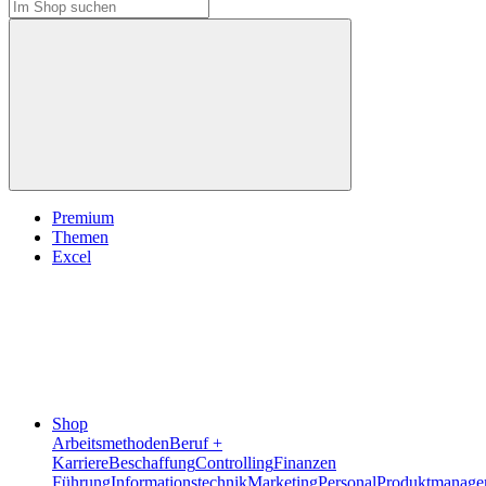
Premium
Themen
Excel
Shop
Arbeitsmethoden
Beruf +
Karriere
Beschaffung
Controlling
Finanzen
Führung
Informationstechnik
Marketing
Personal
Produktmanage