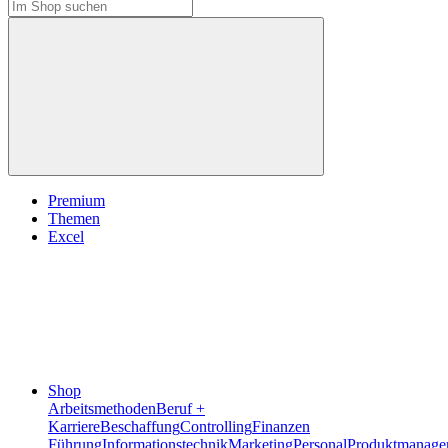
Premium
Themen
Excel
Shop
Arbeitsmethoden
Beruf +
Karriere
Beschaffung
Controlling
Finanzen
Führung
Informationstechnik
Marketing
Personal
Produktmanage