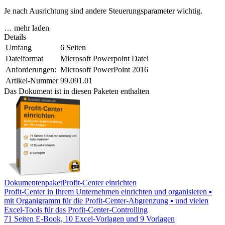
Je nach Ausrichtung sind andere Steuerungsparameter wichtig.
… mehr laden
Details
Umfang
6 Seiten
Dateiformat
Microsoft Powerpoint Datei
Anforderungen:
Microsoft PowerPoint 2016
Artikel-Nummer
99.091.01
Das Dokument ist in diesen Paketen enthalten
Dokumentenpaket
Profit-Center einrichten
Profit-Center in Ihrem Unternehmen einrichten und organisieren ▪
mit Organigramm für die Profit-Center-Abgrenzung ▪ und vielen
Excel-Tools für das Profit-Center-Controlling
71 Seiten E-Book, 10 Excel-Vorlagen und 9 Vorlagen