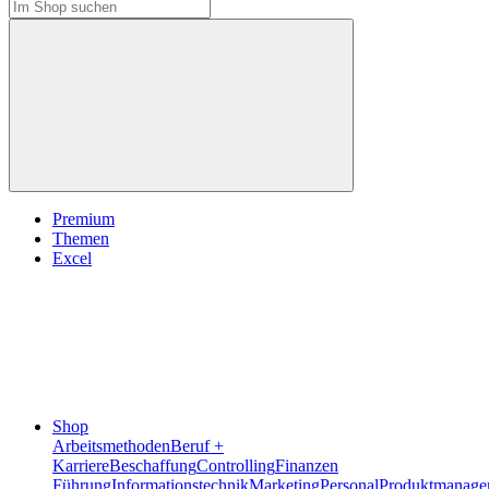
Premium
Themen
Excel
Shop
Arbeitsmethoden
Beruf +
Karriere
Beschaffung
Controlling
Finanzen
Führung
Informationstechnik
Marketing
Personal
Produktmanage