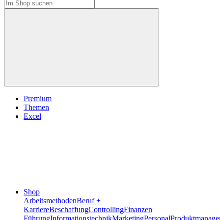
Premium
Themen
Excel
Shop
Arbeitsmethoden
Beruf +
Karriere
Beschaffung
Controlling
Finanzen
Führung
Informationstechnik
Marketing
Personal
Produktmanage