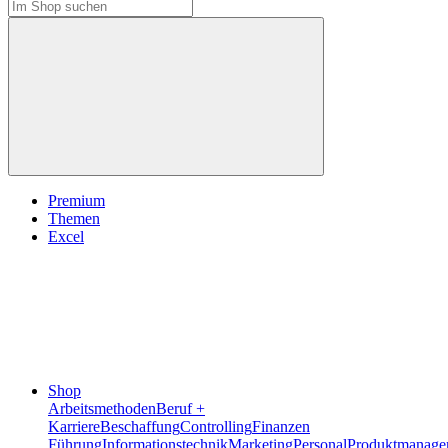
Premium
Themen
Excel
Shop
Arbeitsmethoden
Beruf +
Karriere
Beschaffung
Controlling
Finanzen
Führung
Informationstechnik
Marketing
Personal
Produktmanage