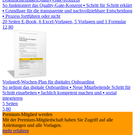
So funktioniert das Quality-Gate-Konzept ▪ Schritt für Schritt erklärt
▪ Grundlage für die transparente und nachvollziehbare Entscheidung
▪ Prozess fortführen oder nicht
20 Seiten E-Book, 6 Excel-Vorlagen, 5 Vorlagen und 1 Formular
12,80
Vorlage
8-Wochen-Plan für digitales Onboarding
So gelingt das digitale Onboarding ▪ Neue Mitarbeitende Schritt für
Schritt einarbeiten ▪ fachlich kompetent machen und ▪ sozial
integrieren
5 Seiten
5,80
Premium-Mitglied werden
Mit der Premium-Mitgliedschaft haben Sie Zugriff auf alle
Anleitungen und alle Vorlagen.
mehr erfahren