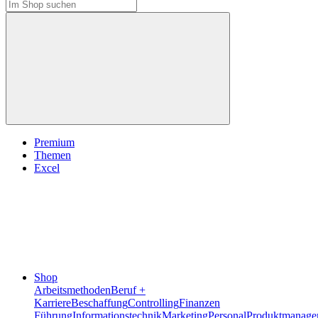
Premium
Themen
Excel
Shop
Arbeitsmethoden
Beruf +
Karriere
Beschaffung
Controlling
Finanzen
Führung
Informationstechnik
Marketing
Personal
Produktmanage