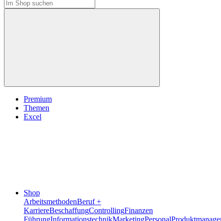
Premium
Themen
Excel
Shop
Arbeitsmethoden
Beruf +
Karriere
Beschaffung
Controlling
Finanzen
Führung
Informationstechnik
Marketing
Personal
Produktmanage