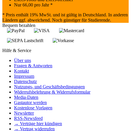
Nur
66,00
pro Jahr *
* Preis enthält 19% MwSt. und ist gültig in Deutschland. In anderen
Ländern ggf. abweichend. Noch günstiger für Studierende.
Bequem bezahlen
Hilfe & Service
Über uns
Fragen & Antworten
Kontakt
Impressum
Datenschutz
Nutzungs- und Geschäftsbedingungen
Widerrufsbelehrung & Widerrufsformular
Media-Daten
Gastautor werden
Kostenlose Vorlagen
Newsletter
RSS-Newsfeed
→ Verträge hier kündigen
→ Vertrag widerrufen