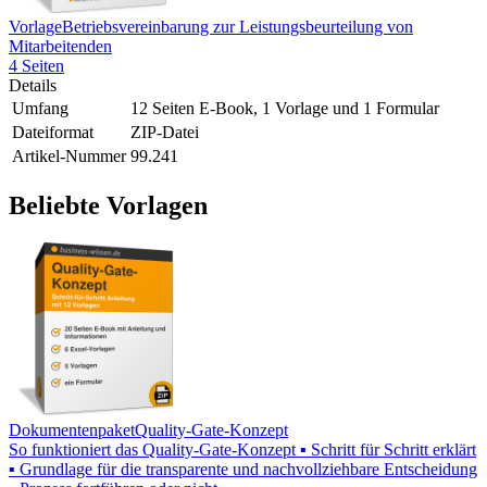
Vorlage
Betriebsvereinbarung zur Leistungsbeurteilung von
Mitarbeitenden
4 Seiten
Details
Umfang
12 Seiten E-Book, 1 Vorlage und 1 Formular
Dateiformat
ZIP-Datei
Artikel-Nummer
99.241
Beliebte Vorlagen
Dokumentenpaket
Quality-Gate-Konzept
So funktioniert das Quality-Gate-Konzept ▪ Schritt für Schritt erklärt
▪ Grundlage für die transparente und nachvollziehbare Entscheidung