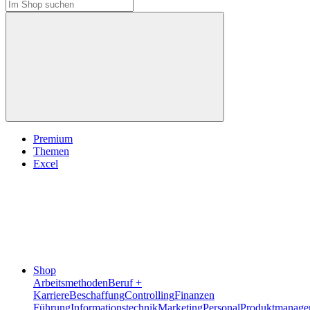
Premium
Themen
Excel
Shop
Arbeitsmethoden
Beruf +
Karriere
Beschaffung
Controlling
Finanzen
Führung
Informationstechnik
Marketing
Personal
Produktmanage