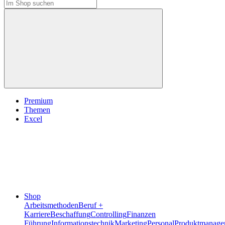
Premium
Themen
Excel
Shop
Arbeitsmethoden
Beruf +
Karriere
Beschaffung
Controlling
Finanzen
Führung
Informationstechnik
Marketing
Personal
Produktmanage