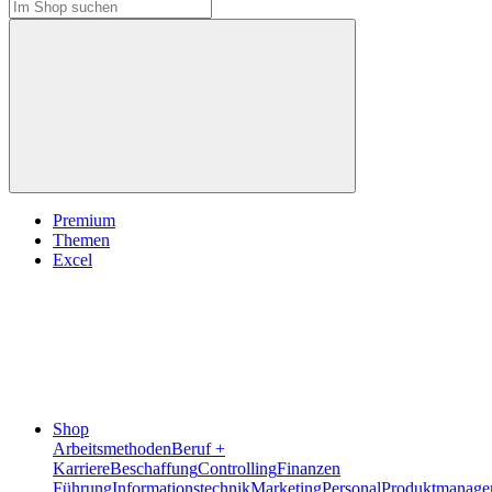
Premium
Themen
Excel
Shop
Arbeitsmethoden
Beruf +
Karriere
Beschaffung
Controlling
Finanzen
Führung
Informationstechnik
Marketing
Personal
Produktmanage