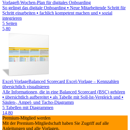
Vorlage
8-Wochen-Plan für digitales Onboarding
So gelingt das digitale Onboarding ▪ Neue Mitarbeitende Schritt für
Schritt einarbeiten ▪ fachlich kompetent machen und ▪ sozial
integrieren
5 Seiten
5,80
Excel-Vorlage
Balanced Scorecard Excel-Vorlage – Kennzahlen
übersichtlich visualisieren
Alle Informationen, die in eine Balanced Scorecard (BSC) gehören
▪ übersichtlich aufbereitet ▪ als Tabelle mit Soll-Ist-Vergleich und ▪
Säulen-, Ampel- und Tacho-Diagramm
5 Tabellen mit Diagrammen
14,80
Premium-Mitglied werden
Mit der Premium-Mitgliedschaft haben Sie Zugriff auf alle
Anleitungen und alle Vorlagen.