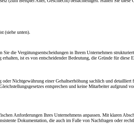
tz (zum Beispiel Alter, Geschlecht) benachteiligen. Halten Sie diese
t (siehe unten).
Sie die Vergütungsentscheidungen in Ihrem Unternehmen strukturiert 
 erhalten, ist es von entscheidender Bedeutung, die Gründe für diese 
 oder Nichtgewährung einer Gehaltserhöhung sachlich und detailliert fe
Gleichstellungsgesetzes entsprechen und keine Mitarbeiter aufgrund v
spezifischen Anforderungen Ihres Unternehmens anpassen. Mit klaren Abs
konsistente Dokumentation, die auch im Falle von Nachfragen oder rech