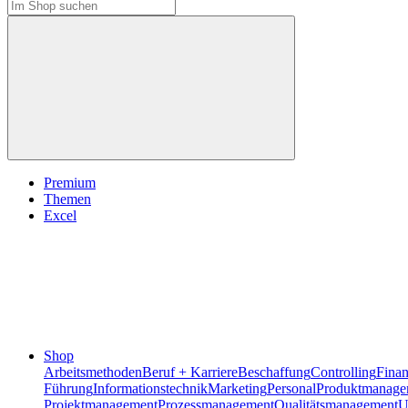
Premium
Themen
Excel
Shop
Arbeitsmethoden
Beruf + Karriere
Beschaffung
Controlling
Fina
Führung
Informationstechnik
Marketing
Personal
Produktmanage
Projektmanagement
Prozessmanagement
Qualitätsmanagement
U