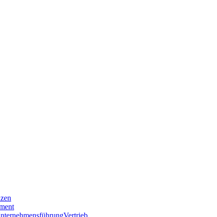
nzen
ment
nternehmensführung
Vertrieb