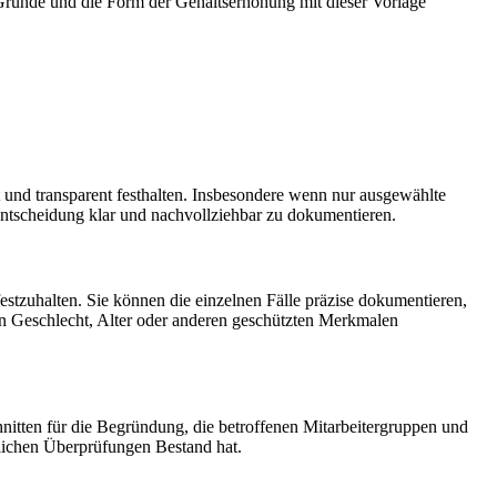
 Gründe und die Form der Gehaltserhöhung mit dieser Vorlage
und transparent festhalten. Insbesondere wenn nur ausgewählte
Entscheidung klar und nachvollziehbar zu dokumentieren.
stzuhalten. Sie können die einzelnen Fälle präzise dokumentieren,
on Geschlecht, Alter oder anderen geschützten Merkmalen
chnitten für die Begründung, die betroffenen Mitarbeitergruppen und
tlichen Überprüfungen Bestand hat.