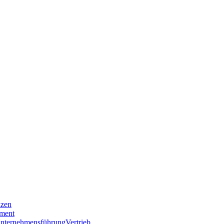
nzen
ment
nternehmensführung
Vertrieb