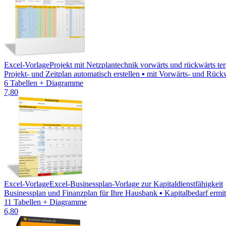
Excel-Vorlage
Projekt mit Netzplantechnik vorwärts und rückwärts te
Projekt- und Zeitplan automatisch erstellen ▪ mit Vorwärts- und Rüc
6 Tabellen + Diagramme
7,80
Excel-Vorlage
Excel-Businessplan-Vorlage zur Kapitaldienstfähigkeit
Businessplan und Finanzplan für Ihre Hausbank ▪ Kapitalbedarf ermitt
11 Tabellen + Diagramme
6,80