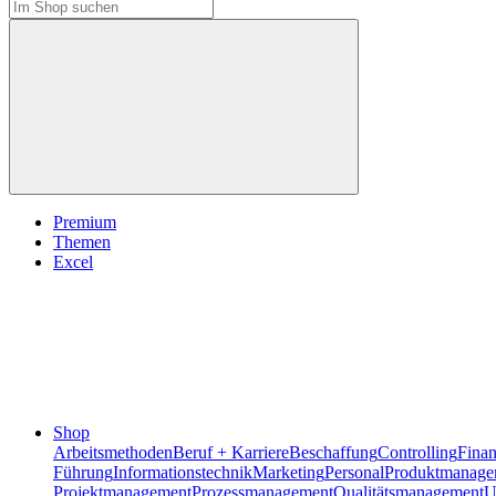
Premium
Themen
Excel
Shop
Arbeitsmethoden
Beruf + Karriere
Beschaffung
Controlling
Fina
Führung
Informationstechnik
Marketing
Personal
Produktmanage
Projektmanagement
Prozessmanagement
Qualitätsmanagement
U