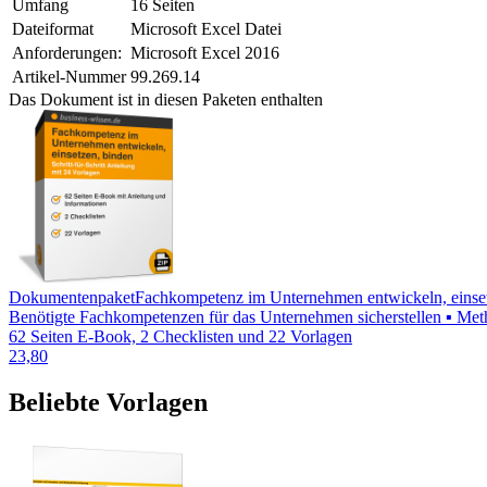
Umfang
16 Seiten
Dateiformat
Microsoft Excel Datei
Anforderungen:
Microsoft Excel 2016
Artikel-Nummer
99.269.14
Das Dokument ist in diesen Paketen enthalten
Dokumentenpaket
Fachkompetenz im Unternehmen entwickeln, einse
Benötigte Fachkompetenzen für das Unternehmen sicherstellen ▪ Met
62 Seiten E-Book, 2 Checklisten und 22 Vorlagen
23,80
Beliebte Vorlagen