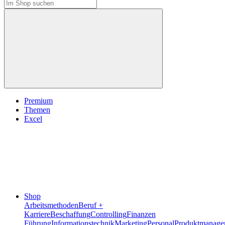
Premium
Themen
Excel
Shop
Arbeitsmethoden
Beruf +
Karriere
Beschaffung
Controlling
Finanzen
Führung
Informationstechnik
Marketing
Personal
Produktmanage