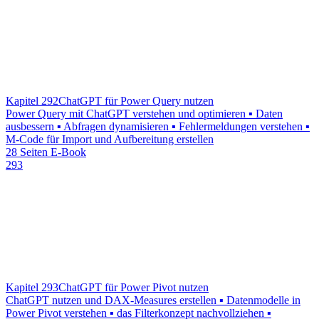
Kapitel 292
ChatGPT für Power Query nutzen
Power Query mit ChatGPT verstehen und optimieren ▪ Daten
ausbessern ▪ Abfragen dynamisieren ▪ Fehlermeldungen verstehen ▪
M-Code für Import und Aufbereitung erstellen
28 Seiten E-Book
293
Kapitel 293
ChatGPT für Power Pivot nutzen
ChatGPT nutzen und DAX-Measures erstellen ▪ Datenmodelle in
Power Pivot verstehen ▪ das Filterkonzept nachvollziehen ▪