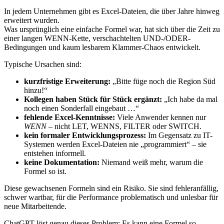
In jedem Unternehmen gibt es Excel-Dateien, die über Jahre hinweg
erweitert wurden.
Was ursprünglich eine einfache Formel war, hat sich über die Zeit zu
einer langen WENN-Kette, verschachtelten UND-/ODER-
Bedingungen und kaum lesbarem Klammer-Chaos entwickelt.
Typische Ursachen sind:
kurzfristige Erweiterung:
„Bitte füge noch die Region Süd
hinzu!“
Kollegen haben Stück für Stück ergänzt:
„Ich habe da mal
noch einen Sonderfall eingebaut …“
fehlende Excel-Kenntnisse:
Viele Anwender kennen nur
WENN
– nicht LET, WENNS, FILTER oder SWITCH.
kein formaler Entwicklungsprozess:
Im Gegensatz zu IT-
Systemen werden Excel-Dateien nie „programmiert“ – sie
entstehen informell.
keine Dokumentation:
Niemand weiß mehr, warum die
Formel so ist.
Diese gewachsenen Formeln sind ein Risiko. Sie sind fehleranfällig,
schwer wartbar, für die Performance problematisch und unlesbar für
neue Mitarbeitende.
ChatGPT löst genau dieses Problem: Es kann eine Formel so