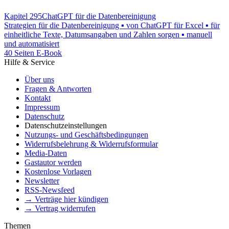
Kapitel 295
ChatGPT für die Datenbereinigung
Strategien für die Datenbereinigung ▪ von ChatGPT für Excel ▪ für
einheitliche Texte, Datumsangaben und Zahlen sorgen ▪ manuell
und automatisiert
40 Seiten E-Book
Hilfe & Service
Über uns
Fragen & Antworten
Kontakt
Impressum
Datenschutz
Datenschutzeinstellungen
Nutzungs- und Geschäftsbedingungen
Widerrufsbelehrung & Widerrufsformular
Media-Daten
Gastautor werden
Kostenlose Vorlagen
Newsletter
RSS-Newsfeed
→ Verträge hier kündigen
→ Vertrag widerrufen
Themen