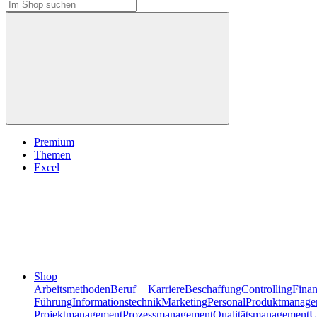
Premium
Themen
Excel
Shop
Arbeitsmethoden
Beruf + Karriere
Beschaffung
Controlling
Fina
Führung
Informationstechnik
Marketing
Personal
Produktmanage
Projektmanagement
Prozessmanagement
Qualitätsmanagement
U