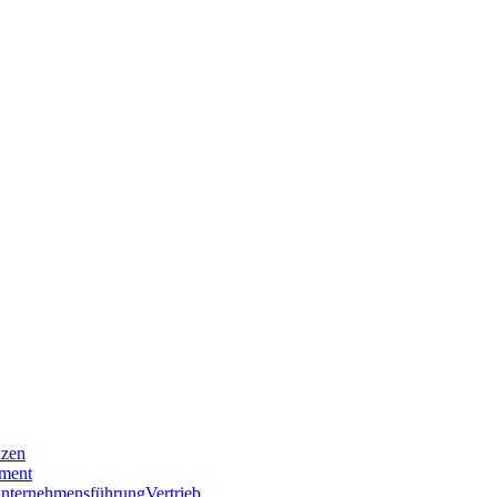
nzen
ment
nternehmensführung
Vertrieb