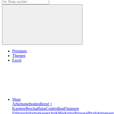
Premium
Themen
Excel
Shop
Arbeitsmethoden
Beruf +
Karriere
Beschaffung
Controlling
Finanzen
Führung
Informationstechnik
Marketing
Personal
Produktmanage