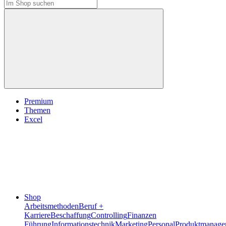
Premium
Themen
Excel
Shop
Arbeitsmethoden
Beruf +
Karriere
Beschaffung
Controlling
Finanzen
Führung
Informationstechnik
Marketing
Personal
Produktmanage