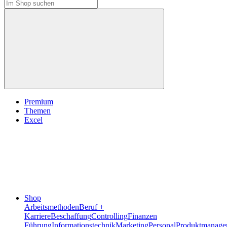
Premium
Themen
Excel
Shop
Arbeitsmethoden
Beruf +
Karriere
Beschaffung
Controlling
Finanzen
Führung
Informationstechnik
Marketing
Personal
Produktmanage