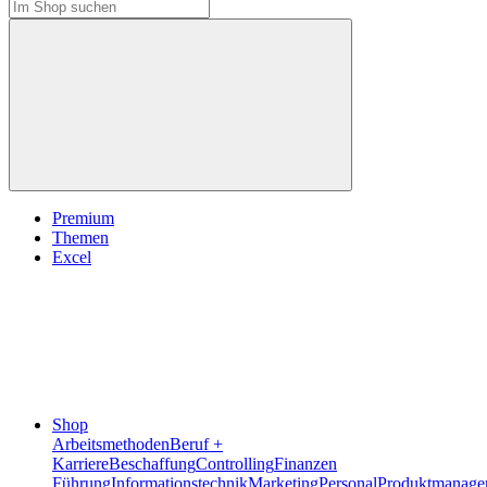
Premium
Themen
Excel
Shop
Arbeitsmethoden
Beruf +
Karriere
Beschaffung
Controlling
Finanzen
Führung
Informationstechnik
Marketing
Personal
Produktmanage