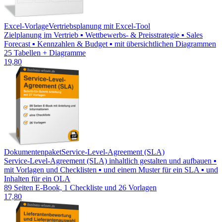
Excel-Vorlage
Vertriebsplanung mit Excel-Tool
Zielplanung im Vertrieb ▪ Wettbewerbs- & Preisstrategie ▪ Sales
Forecast ▪ Kennzahlen & Budget ▪ mit übersichtlichen Diagrammen
25 Tabellen + Diagramme
19,80
Dokumentenpaket
Service-Level-Agreement (SLA)
Service-Level-Agreement (SLA) inhaltlich gestalten und aufbauen ▪
mit Vorlagen und Checklisten ▪ und einem Muster für ein SLA ▪ und
Inhalten für ein OLA
89 Seiten E-Book, 1 Checkliste und 26 Vorlagen
17,80