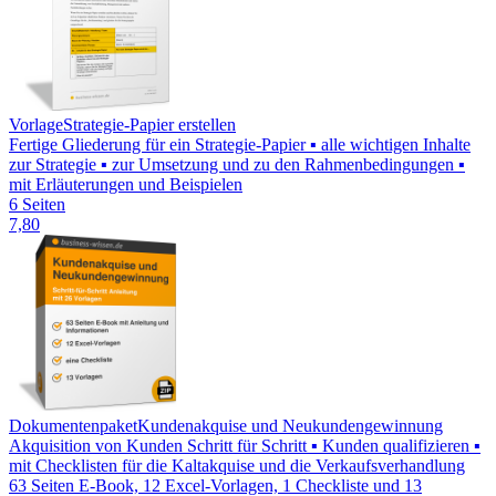
Vorlage
Strategie-Papier erstellen
Fertige Gliederung für ein Strategie-Papier ▪ alle wichtigen Inhalte
zur Strategie ▪ zur Umsetzung und zu den Rahmenbedingungen ▪
mit Erläuterungen und Beispielen
6 Seiten
7,80
Dokumentenpaket
Kundenakquise und Neukundengewinnung
Akquisition von Kunden Schritt für Schritt ▪ Kunden qualifizieren ▪
mit Checklisten für die Kaltakquise und die Verkaufsverhandlung
63 Seiten E-Book, 12 Excel-Vorlagen, 1 Checkliste und 13