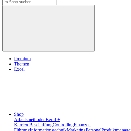
Premium
Themen
Excel
Shop
Arbeitsmethoden
Beruf +
Karriere
Beschaffung
Controlling
Finanzen
Führung
Informationstechnik
Marketing
Personal
Produktmanage