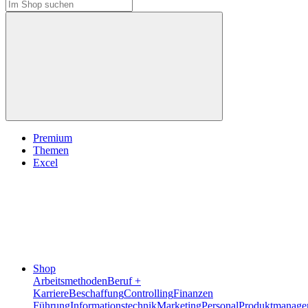
Premium
Themen
Excel
Shop
Arbeitsmethoden
Beruf +
Karriere
Beschaffung
Controlling
Finanzen
Führung
Informationstechnik
Marketing
Personal
Produktmanage