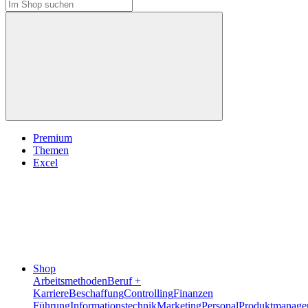
Premium
Themen
Excel
Shop
Arbeitsmethoden
Beruf +
Karriere
Beschaffung
Controlling
Finanzen
Führung
Informationstechnik
Marketing
Personal
Produktmanage