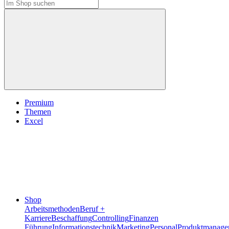
Premium
Themen
Excel
Shop
Arbeitsmethoden
Beruf +
Karriere
Beschaffung
Controlling
Finanzen
Führung
Informationstechnik
Marketing
Personal
Produktmanage