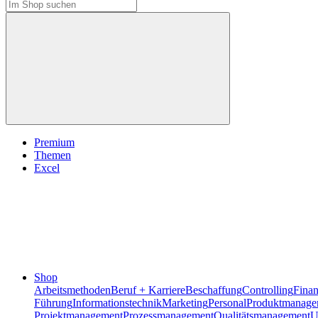
Premium
Themen
Excel
Shop
Arbeitsmethoden
Beruf + Karriere
Beschaffung
Controlling
Fina
Führung
Informationstechnik
Marketing
Personal
Produktmanage
Projektmanagement
Prozessmanagement
Qualitätsmanagement
U