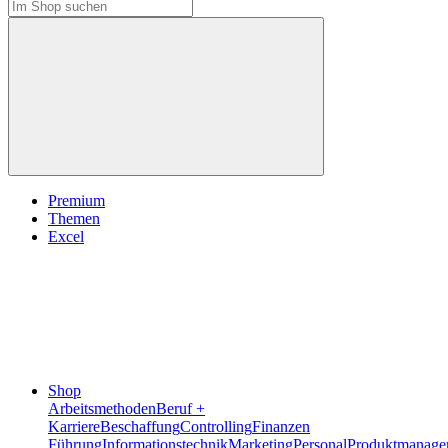
Premium
Themen
Excel
Shop
Arbeitsmethoden
Beruf +
Karriere
Beschaffung
Controlling
Finanzen
Führung
Informationstechnik
Marketing
Personal
Produktmanage