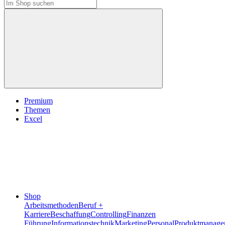
Premium
Themen
Excel
Shop
Arbeitsmethoden
Beruf +
Karriere
Beschaffung
Controlling
Finanzen
Führung
Informationstechnik
Marketing
Personal
Produktmanage