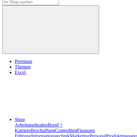
Premium
Themen
Excel
Shop
Arbeitsmethoden
Beruf +
Karriere
Beschaffung
Controlling
Finanzen
Führung
Informationstechnik
Marketing
Personal
Produktmanage