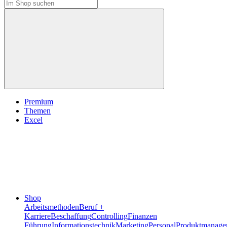
Premium
Themen
Excel
Shop
Arbeitsmethoden
Beruf +
Karriere
Beschaffung
Controlling
Finanzen
Führung
Informationstechnik
Marketing
Personal
Produktmanage