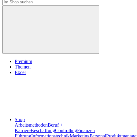
Premium
Themen
Excel
Shop
Arbeitsmethoden
Beruf +
Karriere
Beschaffung
Controlling
Finanzen
Führung
Informationstechnik
Marketing
Personal
Produktmanage