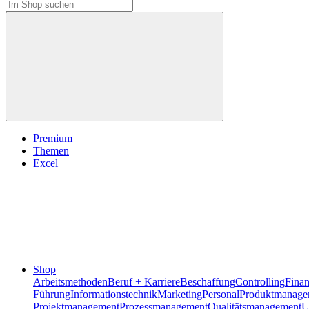
Premium
Themen
Excel
Shop
Arbeitsmethoden
Beruf + Karriere
Beschaffung
Controlling
Fina
Führung
Informationstechnik
Marketing
Personal
Produktmanage
Projektmanagement
Prozessmanagement
Qualitätsmanagement
U