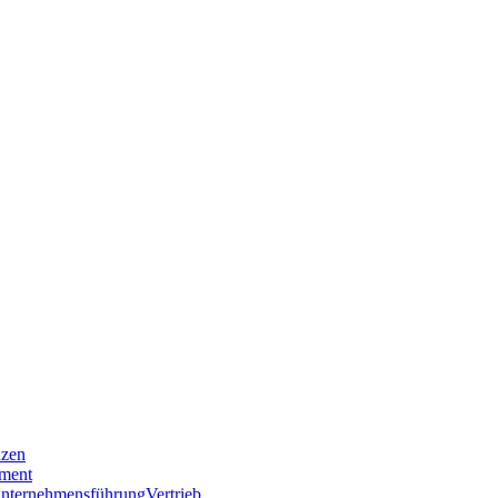
nzen
ment
nternehmensführung
Vertrieb