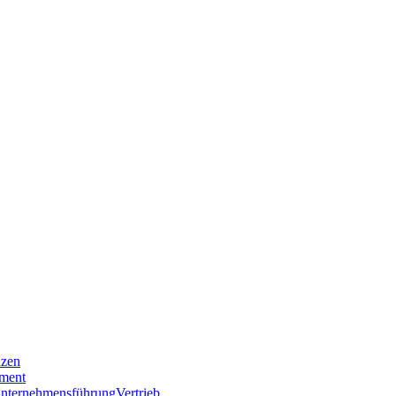
nzen
ment
nternehmensführung
Vertrieb