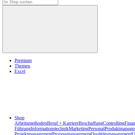
Premium
Themen
Excel
Shop
Arbeitsmethoden
Beruf + Karriere
Beschaffung
Controlling
Fina
Führung
Informationstechnik
Marketing
Personal
Produktmanage
Projektmanagement
Prozessmanagement
Qualitätsmanagement
U