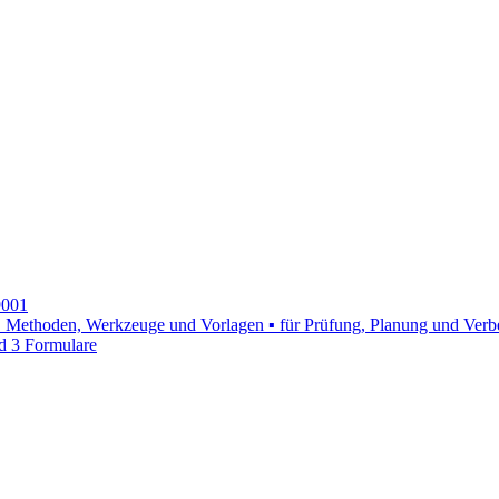
9001
n ▪ Methoden, Werkzeuge und Vorlagen ▪ für Prüfung, Planung und Ve
nd 3 Formulare