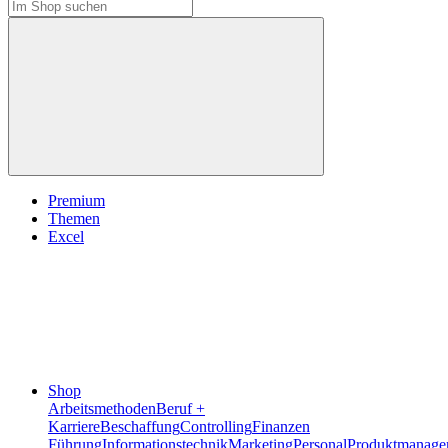
Premium
Themen
Excel
Shop
Arbeitsmethoden
Beruf +
Karriere
Beschaffung
Controlling
Finanzen
Führung
Informationstechnik
Marketing
Personal
Produktmanage