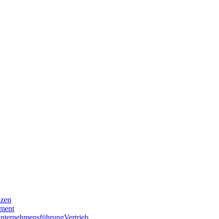
nzen
ment
nternehmensführung
Vertrieb