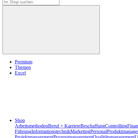
Premium
Themen
Excel
Shop
Arbeitsmethoden
Beruf + Karriere
Beschaffung
Controlling
Fina
Führung
Informationstechnik
Marketing
Personal
Produktmanage
Projektmanagement
Prozessmanagement
Qualitätsmanagement
U