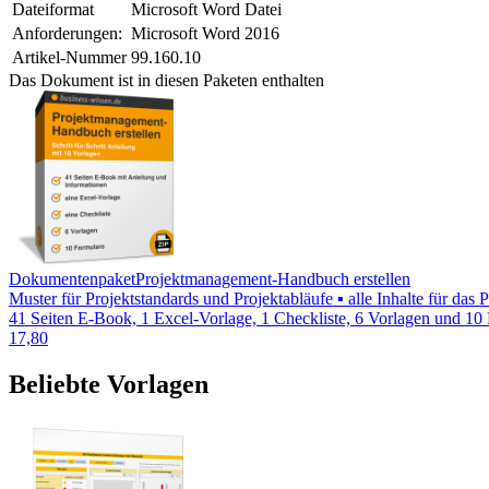
Dateiformat
Microsoft Word Datei
Anforderungen:
Microsoft Word 2016
Artikel-Nummer
99.160.10
Das Dokument ist in diesen Paketen enthalten
Dokumentenpaket
Projektmanagement-Handbuch erstellen
Muster für Projektstandards und Projektabläufe ▪ alle Inhalte für d
41 Seiten E-Book, 1 Excel-Vorlage, 1 Checkliste, 6 Vorlagen und 10
17,80
Beliebte Vorlagen