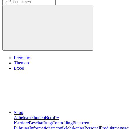
Premium
Themen
Excel
Shop
Arbeitsmethoden
Beruf +
Karriere
Beschaffung
Controlling
Finanzen
Führung
Informationstechnik
Marketing
Personal
Produktmanage