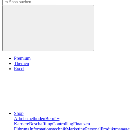
Premium
Themen
Excel
Shop
Arbeitsmethoden
Beruf +
Karriere
Beschaffung
Controlling
Finanzen
Führung
Informationstechnik
Marketing
Personal
Produktmanage