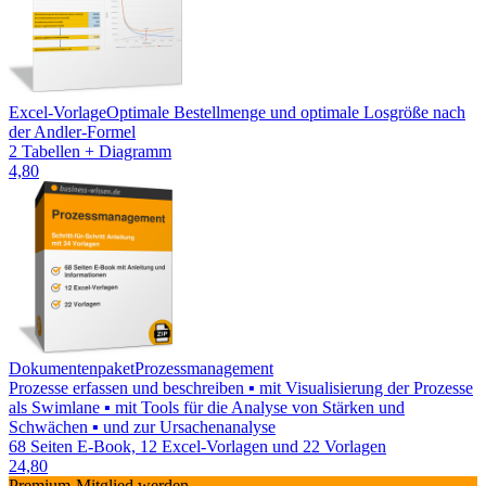
Excel-Vorlage
Optimale Bestellmenge und optimale Losgröße nach
der Andler-Formel
2 Tabellen + Diagramm
4,80
Dokumentenpaket
Prozessmanagement
Prozesse erfassen und beschreiben ▪ mit Visualisierung der Prozesse
als Swimlane ▪ mit Tools für die Analyse von Stärken und
Schwächen ▪ und zur Ursachenanalyse
68 Seiten E-Book, 12 Excel-Vorlagen und 22 Vorlagen
24,80
Premium-Mitglied werden